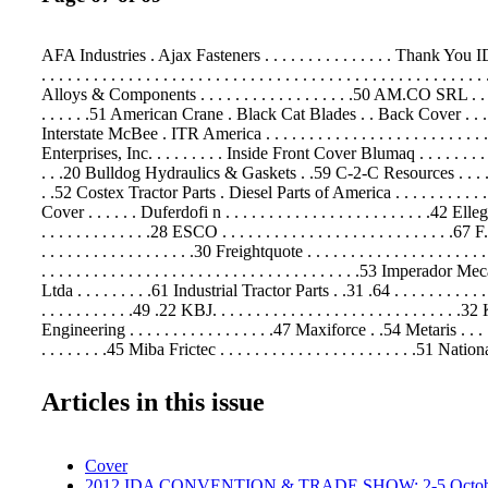
AFA Industries . Ajax Fasteners . . . . . . . . . . . . . . . Thank You 
. . . . . . . . . . . . . . . . . . . . . . . . . . . . . . . . . . . . . . . . . . . . . . . . . .
Alloys & Components . . . . . . . . . . . . . . . . . .50 AM.CO SRL . . . . . 
. . . . . .51 American Crane . Black Cat Blades . . Back Cover . . . . . .
Interstate McBee . ITR America . . . . . . . . . . . . . . . . . . . . . . . . 
Enterprises, Inc. . . . . . . . . Inside Front Cover Blumaq . . . . . . . . . . .
. . .20 Bulldog Hydraulics & Gaskets . .59 C-2-C Resources . . . . . . . 
. .52 Costex Tractor Parts . Diesel Parts of America . . . . . . . . . . 
Cover . . . . . . Duferdofi n . . . . . . . . . . . . . . . . . . . . . . . .42 Ellegi .
. . . . . . . . . . . . .28 ESCO . . . . . . . . . . . . . . . . . . . . . . . . . . .6
. . . . . . . . . . . . . . . . . .30 Freightquote . . . . . . . . . . . . . . . . . . .
. . . . . . . . . . . . . . . . . . . . . . . . . . . . . . . . . . . . .53 Imperador
Ltda . . . . . . . . .61 Industrial Tractor Parts . .31 .64 . . . . . . . . . . . . . 
. . . . . . . . . . .49 .22 KBJ. . . . . . . . . . . . . . . . . . . . . . . . . . . .
Engineering . . . . . . . . . . . . . . . . .47 Maxiforce . .54 Metaris . . . . . .
. . . . . . . .45 Miba Frictec . . . . . . . . . . . . . . . . . . . . . . .51 Nati
. . . . . . . . . . . . . . .48 Parts Connection . . . . . . . . . . . . . . . . . . .
Engineering Services . . . . . . . . . . . . . . . 11 Rock and Dirt . . . . . . . .
Articles in this issue
. .58 Rotomaster . . . . . . Schaefer Enterprises . Superior Tire & Rubbe
. . . . . . . . . . . . . . . . . . . . . . . . . . . . . . . . . . . . . . . . . . . . . . . . . . . 
. . . . . . . . . . . . . . . . . . . . . . . . . . . . . . . . . . .68 .57 .41 TREK . . . .
Cover
. . . . . . . .34-37 Triumphal Group. . . . . . . . . . . . . . . . . . . . .
2012 IDA CONVENTION & TRADE SHOW: 2-5 Octob
Dynaparts . ValuePart . Wells Fargo . .38 .26 .60 TURBOCH