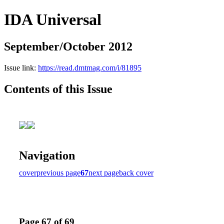
IDA Universal
September/October 2012
Issue link:
https://read.dmtmag.com/i/81895
Contents of this Issue
Navigation
cover
previous page
67
next page
back cover
Page 67 of 69