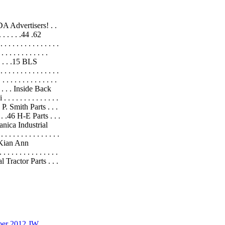
IDA Advertisers! . .
 . . . . . . .44 .62
. . . . . . . . . . . .
 . . . . . . . . .
. . . . .15 BLS
 . . . . . . . . . . . .
. . . . . . . . . . .
. . . . Inside Back
 . . . . . . . . . . . . .
7 F. P. Smith Parts . . .
 . . . .46 H-E Parts . . .
 Mecanica Industrial
. . . . . . . . . . . . .
 .32 Kian Ann
 . . . . . . . . . . . .
onal Tractor Parts . . .
 .66 Patriot
 . . . . . . . . . . . .
r . . . . . . . . . .
. . . . . . . . . . . . . . .
 . . . . . . . . . . . . .
 . 40 USCO SPA /
er 2012 JW
ARGER